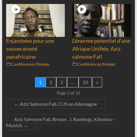
Enjambées pour une
L’énorme potentiel d’une
souveraineté
Afrique Unifiée, Aziz
panafricaine
salmone Fall
Conférences filmées
Conférences filmées
1
2
3
…
10
»
Page 1 of 10
←
Aziz Salmone Fall, CIJS en Allemagne
Aziz Salmone Fall, Brown , J. Rawlings, Kilomba –
Munich
→