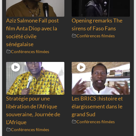
Aziz Salmone Fall post
Opening remarks The
film Anta Diop avec la
sirens of Faso Fans
société civile
Conférences filmées
sénégalaise
Conférences filmées
Stratégie pour une
Les BRICS :histoire et
libération de l’Afrique
élargissement dans le
souveraine, Journée de
grand Sud
L’Afrique
Conférences filmées
Conférences filmées