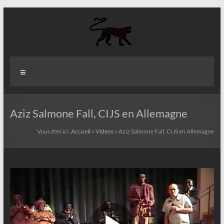
Aller
au
contenu
Aziz
Menu
Fall
Politologue
Internationaliste
Aziz Salmone Fall, CIJS en Allemagne
Vous êtes ici :
Accueil
»
Videos
»
Aziz Salmone Fall, CIJS en Allemagne