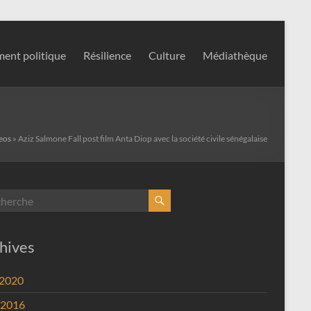
ent politique
Résilience
Culture
Médiathèque
eos
»
Aziz Salmone Fall post film Anta Diop avec la société civile sénégalaise
hives
 2020
 2016