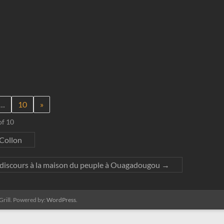
…
10
»
of 10
 Collon
 discours à la maison du peuple à Ouagadougou
→
rill. Powered by:
WordPress
.