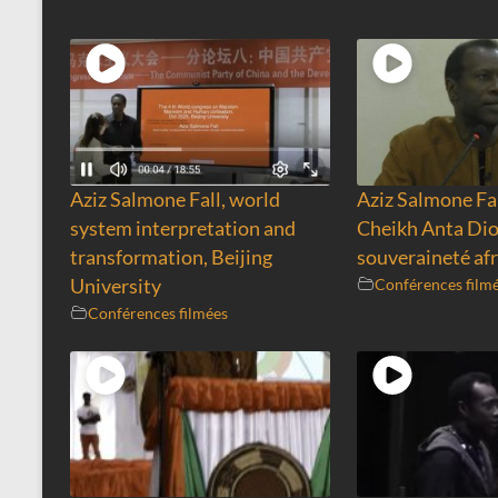
Aziz Salmone Fall, world
Aziz Salmone Fal
system interpretation and
Cheikh Anta Dio
transformation, Beijing
souveraineté afr
University
Conférences film
Conférences filmées