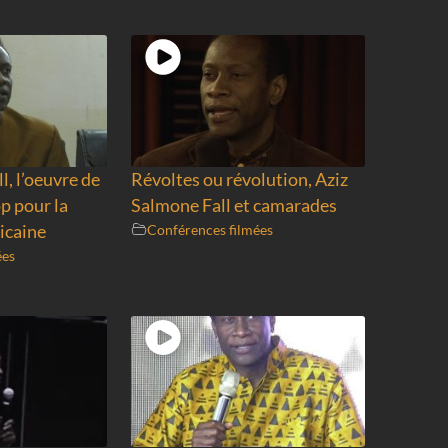
l, l’oeuvre de
Révoltes ou révolution, Aziz
p pour la
Salmone Fall et camarades
icaine
Conférences filmées
ées