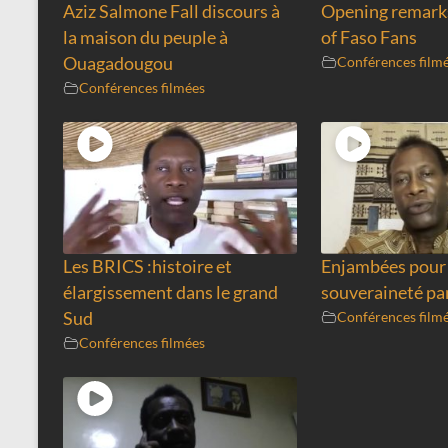
Aziz Salmone Fall discours à
Opening remarks
la maison du peuple à
of Faso Fans
Ouagadougou
Conférences film
Conférences filmées
Les BRICS :histoire et
Enjambées pour
élargissement dans le grand
souveraineté pa
Sud
Conférences film
Conférences filmées