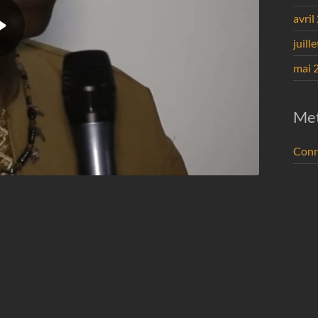
avril
juill
mai 
Me
Conn