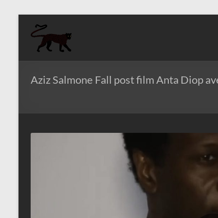
Aller
au
Aziz
contenu
Fall
Politologue
Aziz Salmone Fall post film Anta Diop ave
Internationaliste