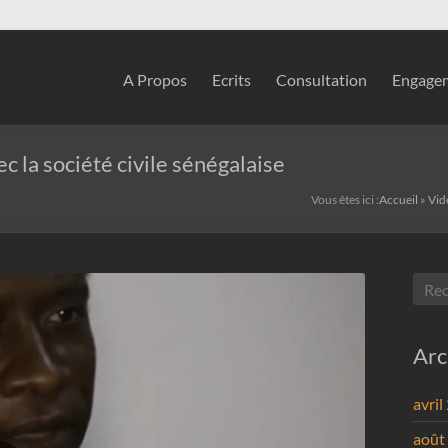
A Propos
Ecrits
Consultation
Engagem
c la société civile sénégalaise
Vous êtes ici :
Accueil
»
Vid
Arc
avril
août