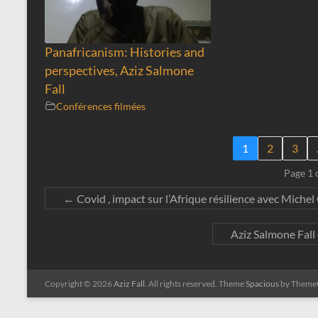
Panafricanism: Histories and
perspectives, Aziz Salmone
Fall
Conférences filmées
1
2
3
Page 1 
←
Covid , impact sur l’Afrique résilience avec Michel
Aziz Salmone Fall
Copyright © 2026
Aziz Fall
. All rights reserved. Theme
Spacious
by ThemeG