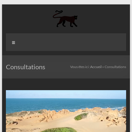
Aller
au
contenu
Aziz
Menu
Fall
Politologue
Internationaliste
Consultations
Vous êtes ici :
Accueil
»
Consultations