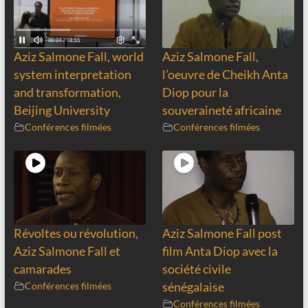
Aziz Salmone Fall, world
Aziz Salmone Fall,
system interpretation
l’oeuvre de Cheikh Anta
and transformation,
Diop pour la
Beijing University
souveraineté africaine
Conférences filmées
Conférences filmées
Révoltes ou révolution,
Aziz Salmone Fall post
Aziz Salmone Fall et
film Anta Diop avec la
camarades
société civile
Conférences filmées
sénégalaise
Conférences filmées