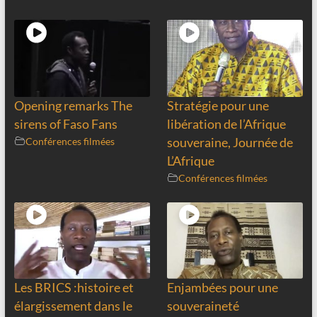
Opening remarks The
Stratégie pour une
sirens of Faso Fans
libération de l’Afrique
Conférences filmées
souveraine, Journée de
L’Afrique
Conférences filmées
Les BRICS :histoire et
Enjambées pour une
élargissement dans le
souveraineté