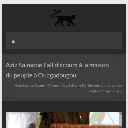
Aller
au
contenu
Aziz
Menu
Fall
Politologue
Internationaliste
Aziz Salmone Fall discours à la maison
du peuple à Ouagadougou
Vous êtes ici :
Accueil
»
Videos
»
Aziz Salmone Fall discours à la maison du
peuple à Ouagadougou