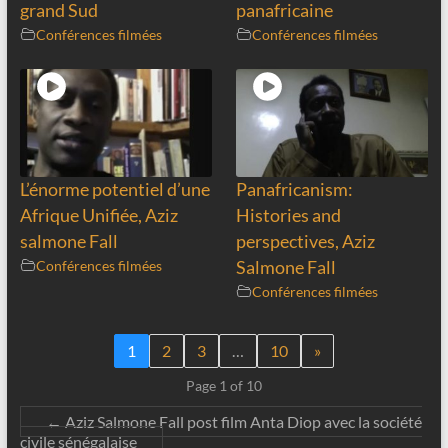
grand Sud
panafricaine
Conférences filmées
Conférences filmées
L’énorme potentiel d’une
Panafricanism:
Afrique Unifiée, Aziz
Histories and
salmone Fall
perspectives, Aziz
Conférences filmées
Salmone Fall
Conférences filmées
1
2
3
…
10
»
Page 1 of 10
←
Aziz Salmone Fall post film Anta Diop avec la société
civile sénégalaise