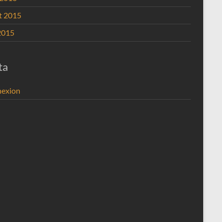
et 2015
2015
ta
exion