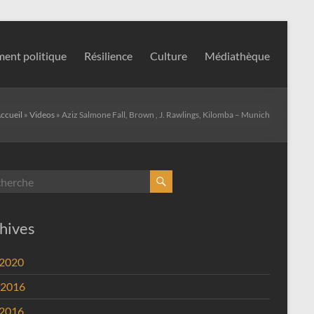
ent politique
Résilience
Culture
Médiathèque
ccueil
»
Videos
»
Aziz Salmone Fall, Brown , J. Rawlings, Kilomba – Munich
hives
 2020
 2016
 2016