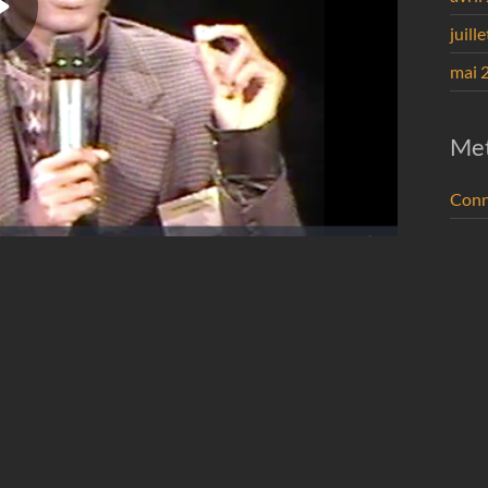
juill
mai 
Me
Conn