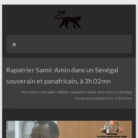
Aller
au
contenu
Aziz
Menu
Fall
Politologue
Internationaliste
Rapatrier Samir Amin dans un Sénégal
souverain et panafricain, à 3h 02mn
Vous êtes ici :
Accueil
»
Videos
»
Rapatrier Samir Amin dans un Sénégal
souverain et panafricain, à 3h 02mn