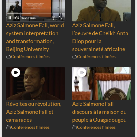
Aziz Salmone Fall, world
Aziz Salmone Fall,
system interpretation
l’oeuvre de Cheikh Anta
and transformation,
Diop pour la
Beijing University
souveraineté africaine
Conférences filmées
Conférences filmées
Révoltes ou révolution,
Aziz Salmone Fall
Aziz Salmone Fall et
discours à la maison du
camarades
peuple à Ouagadougou
Conférences filmées
Conférences filmées