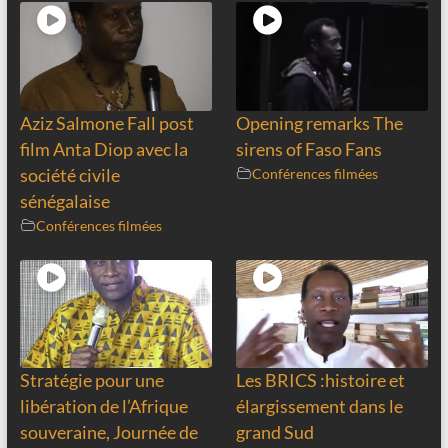
Aziz Salmone Fall post
Opening remarks The
film Anta Diop avec la
sirens of Faso Fans
société civile
Conférences filmées
sénégalaise
Conférences filmées
Stratégie pour une
Les BRICS :histoire et
libération de l’Afrique
élargissement dans le
souveraine, Journée de
grand Sud