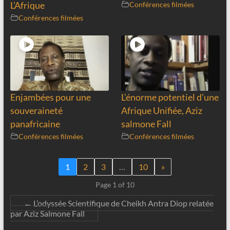
L’Afrique
Conférences filmées
Conférences filmées
Enjambées pour une
L’énorme potentiel d’une
souveraineté
Afrique Unifiée, Aziz
panafricaine
salmone Fall
Conférences filmées
Conférences filmées
1
2
3
…
10
»
Page 1 of 10
←
L’odyssée Scientifique de Cheikh Antra Diop relatée
par Aziz Salmone Fall