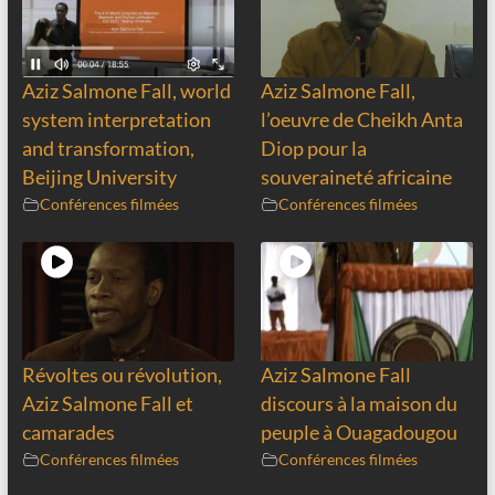
Aziz Salmone Fall, world
Aziz Salmone Fall,
system interpretation
l’oeuvre de Cheikh Anta
and transformation,
Diop pour la
Beijing University
souveraineté africaine
Conférences filmées
Conférences filmées
Révoltes ou révolution,
Aziz Salmone Fall
Aziz Salmone Fall et
discours à la maison du
camarades
peuple à Ouagadougou
Conférences filmées
Conférences filmées