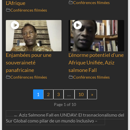
L’Afrique
Conférences filmées
Conférences filmées
Enjambées pour une
L’énorme potentiel d’une
souveraineté
Afrique Unifiée, Aziz
panafricaine
salmone Fall
Conférences filmées
Conférences filmées
1
2
3
…
10
»
Page 1 of 10
←
Aziz Salmone Fall en UNDAV: El trasnacionalismo del
Sur Global como pilar de un mundo inclusivo –