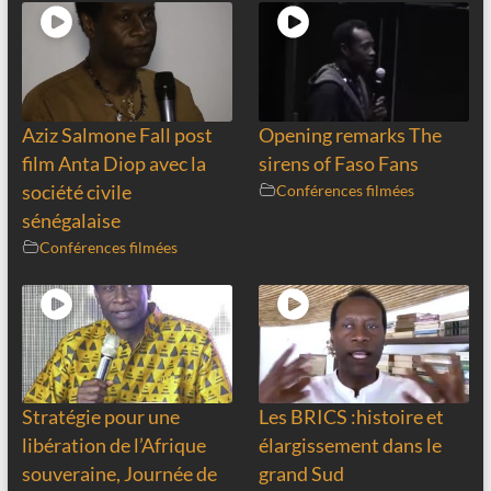
Aziz Salmone Fall post
Opening remarks The
film Anta Diop avec la
sirens of Faso Fans
société civile
Conférences filmées
sénégalaise
Conférences filmées
Stratégie pour une
Les BRICS :histoire et
libération de l’Afrique
élargissement dans le
souveraine, Journée de
grand Sud