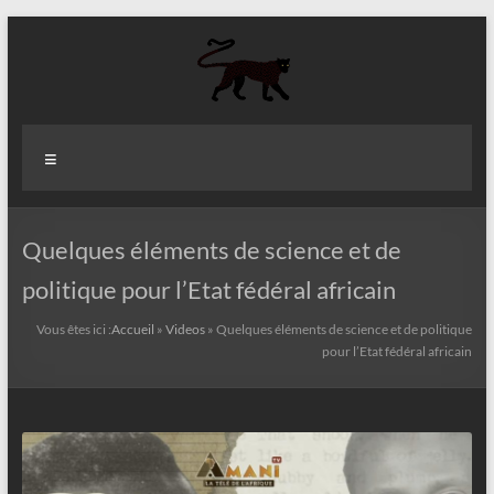
Aller
au
contenu
Aziz
Menu
Fall
Politologue
Internationaliste
Quelques éléments de science et de
politique pour l’Etat fédéral africain
Vous êtes ici :
Accueil
»
Videos
»
Quelques éléments de science et de politique
pour l’Etat fédéral africain