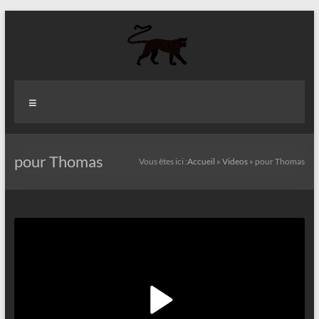
Aller
au
contenu
Aziz
Menu
Fall
Politologue
Internationaliste
pour Thomas
Vous êtes ici :
Accueil
»
Videos
»
pour Thomas