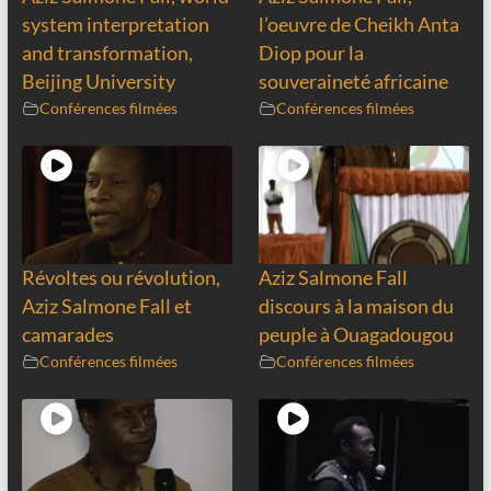
system interpretation
l’oeuvre de Cheikh Anta
and transformation,
Diop pour la
Beijing University
souveraineté africaine
Conférences filmées
Conférences filmées
Révoltes ou révolution,
Aziz Salmone Fall
Aziz Salmone Fall et
discours à la maison du
camarades
peuple à Ouagadougou
Conférences filmées
Conférences filmées