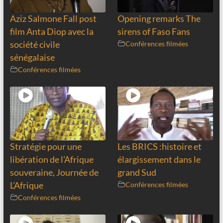
Aziz Salmone Fall post
Opening remarks The
film Anta Diop avec la
sirens of Faso Fans
société civile
Conférences filmées
sénégalaise
Conférences filmées
Stratégie pour une
Les BRICS :histoire et
libération de l’Afrique
élargissement dans le
souveraine, Journée de
grand Sud
L’Afrique
Conférences filmées
Conférences filmées