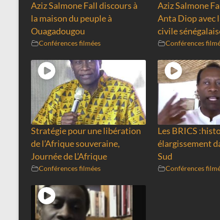
Aziz Salmone Fall discours à
Aziz Salmone Fal
la maison du peuple à
Anta Diop avec l
Ouagadougou
civile sénégalais
Conférences filmées
Conférences film
Stratégie pour une libération
Les BRICS :histo
de l’Afrique souveraine,
élargissement d
Journée de L’Afrique
Sud
Conférences filmées
Conférences film