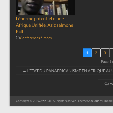
L’énorme potentiel d’une
Afrique Unifiée, Aziz salmone
Fall
Conférences filmées
1
2
3
Page 1 
←
L’ETAT DU PANAFRICANISME EN AFRIQUE AU
Ça v
Copyright © 2026
Aziz Fall
. All rights reserved. Theme
Spacious
by ThemeG