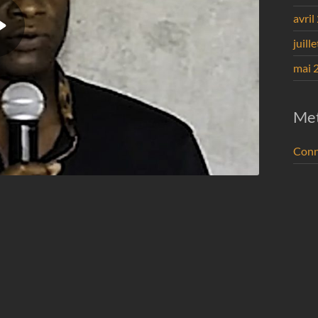
avril
juill
mai 
Me
Conn