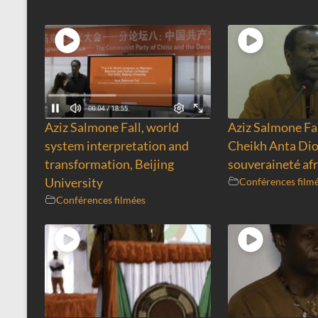
Aziz Salmone Fall, world
Aziz Salmone Fal
system interpretation and
Cheikh Anta Dio
transformation, Beijing
souveraineté afr
University
Conférences film
Conférences filmées