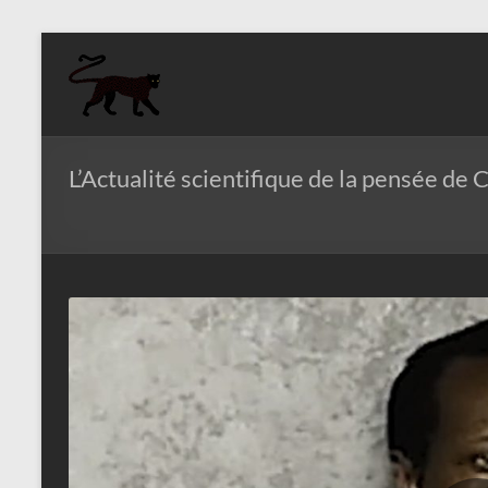
Aller
au
Aziz
contenu
Fall
Politologue
L’Actualité scientifique de la pensée d
Internationaliste