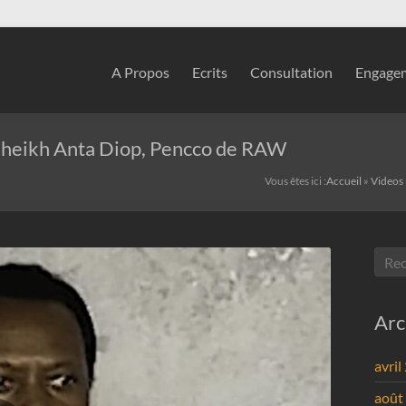
A Propos
Ecrits
Consultation
Engagem
e Cheikh Anta Diop, Pencco de RAW
Vous êtes ici :
Accueil
»
Videos
Arc
avril
août