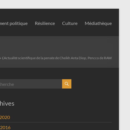
ent politique
Résilience
Culture
Médiathèque
»
L’Actualité scientifique de la pensée de Cheikh Anta Diop, Pencco de RAW
hives
 2020
 2016