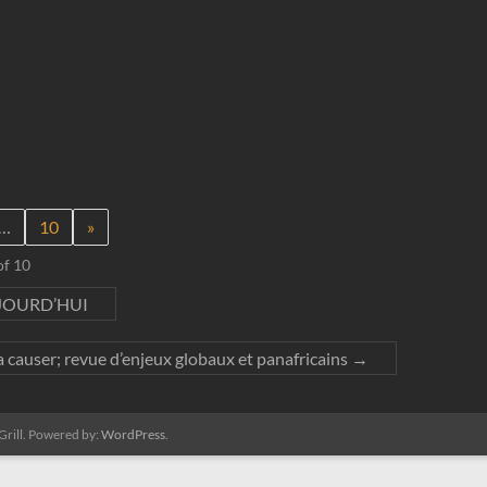
…
10
»
of 10
JOURD’HUI
a causer; revue d’enjeux globaux et panafricains
→
rill. Powered by:
WordPress
.