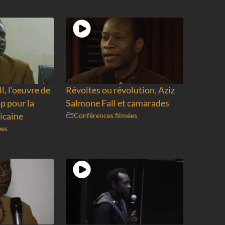
l, l’oeuvre de
Révoltes ou révolution, Aziz
p pour la
Salmone Fall et camarades
icaine
Conférences filmées
ées