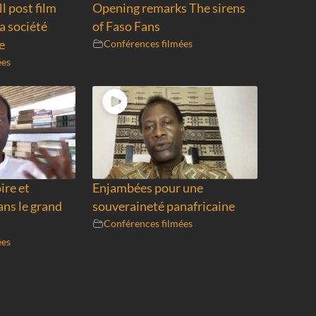
l post film
Opening remarks The sirens
a société
of Faso Fans
e
Conférences filmées
ées
ire et
Enjambées pour une
ans le grand
souveraineté panafricaine
Conférences filmées
ées