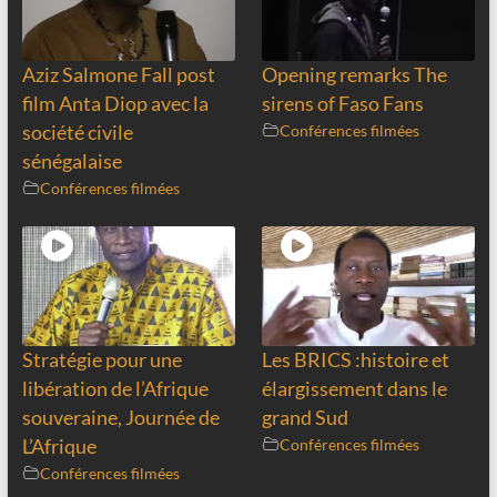
Aziz Salmone Fall post
Opening remarks The
film Anta Diop avec la
sirens of Faso Fans
société civile
Conférences filmées
sénégalaise
Conférences filmées
Stratégie pour une
Les BRICS :histoire et
libération de l’Afrique
élargissement dans le
souveraine, Journée de
grand Sud
L’Afrique
Conférences filmées
Conférences filmées