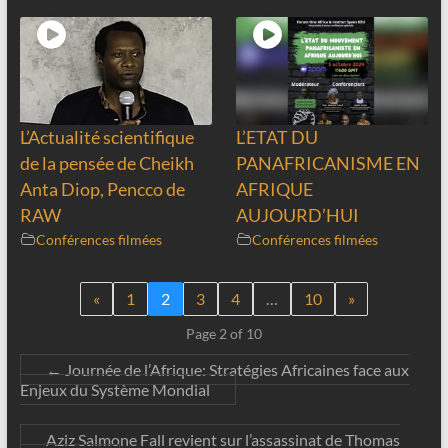
L’Actualité scientifique
L’ETAT DU
de la pensée de Cheikh
PANAFRICANISME EN
Anta Diop, Pencco de
AFRIQUE
RAW
AUJOURD’HUI
Conférences filmées
Conférences filmées
«
1
2
3
4
…
10
»
Page 2 of 10
←
Journée de l’Afrique: Stratégies Africaines face aux
Enjeux du Système Mondial
Aziz Salmone Fall revient sur l’assassinat de Thomas