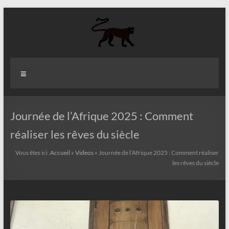
Aller
au
contenu
Aziz
Menu
Fall
Politologue
Internationaliste
Journée de l’Afrique 2025 : Comment
réaliser les rêves du siècle
Vous êtes ici :
Accueil
»
Videos
»
Journée de l’Afrique 2025 : Comment réaliser
les rêves du siècle