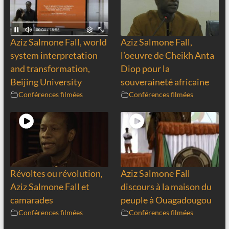
Aziz Salmone Fall, world
Aziz Salmone Fall,
system interpretation
l’oeuvre de Cheikh Anta
and transformation,
Diop pour la
Beijing University
souveraineté africaine
Conférences filmées
Conférences filmées
Révoltes ou révolution,
Aziz Salmone Fall
Aziz Salmone Fall et
discours à la maison du
camarades
peuple à Ouagadougou
Conférences filmées
Conférences filmées