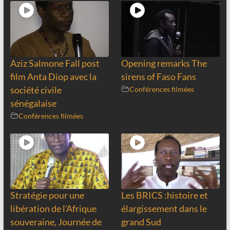
Aziz Salmone Fall post
Opening remarks The
film Anta Diop avec la
sirens of Faso Fans
société civile
Conférences filmées
sénégalaise
Conférences filmées
Stratégie pour une
Les BRICS :histoire et
libération de l’Afrique
élargissement dans le
souveraine, Journée de
grand Sud