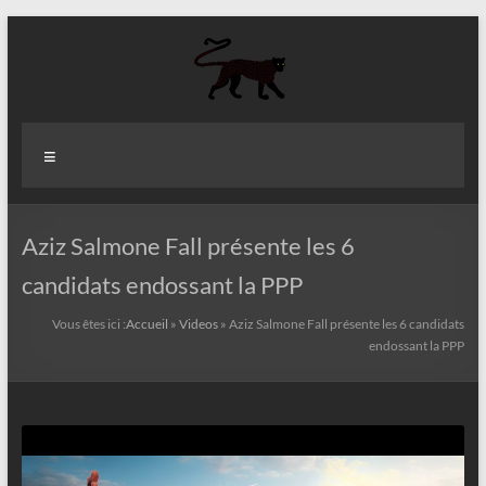
Aller
au
contenu
Aziz
Menu
Fall
Politologue
Internationaliste
Aziz Salmone Fall présente les 6
candidats endossant la PPP
Vous êtes ici :
Accueil
»
Videos
»
Aziz Salmone Fall présente les 6 candidats
endossant la PPP