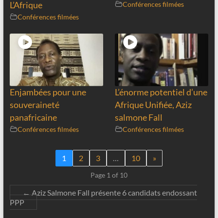
L’Afrique
Conférences filmées
Conférences filmées
Enjambées pour une
L’énorme potentiel d’une
souveraineté
Afrique Unifiée, Aziz
panafricaine
salmone Fall
Conférences filmées
Conférences filmées
1
2
3
…
10
»
Page 1 of 10
←
Aziz Salmone Fall présente 6 candidats endossant
PPP