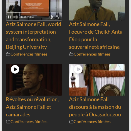
Aziz Salmone Fall, world
Aziz Salmone Fall,
system interpretation
l’oeuvre de Cheikh Anta
and transformation,
Diop pour la
Beijing University
souveraineté africaine
Conférences filmées
Conférences filmées
Révoltes ou révolution,
Aziz Salmone Fall
Aziz Salmone Fall et
discours à la maison du
camarades
peuple à Ouagadougou
Conférences filmées
Conférences filmées