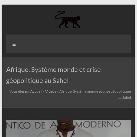
Aller
au
contenu
Aziz
Menu
Fall
Politologue
Internationaliste
Afrique, Système monde et crise
géopolitique au Sahel
Vous êtes ici :
Accueil
»
Videos
»
Afrique, Système monde et crise géopolitique
au Sahel