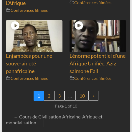
L’Afrique
Conférences filmées
Conférences filmées
Enjambées pour une
L’énorme potentiel d’une
souveraineté
Afrique Unifiée, Aziz
panafricaine
salmone Fall
Conférences filmées
Conférences filmées
1
2
3
…
10
»
Page 1 of 10
←
Cours de Civilisation Africaine, Afrique et
mondialisation