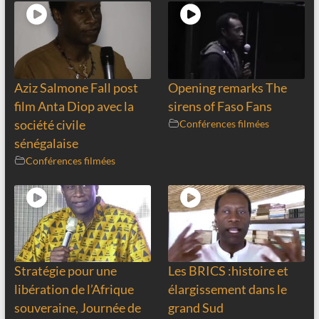
Aziz Salmone Fall post
Opening remarks The
film Anta Diop avec la
sirens of Faso Fans
société civile
Conférences filmées
sénégalaise
Conférences filmées
Stratégie pour une
Les BRICS :histoire et
libération de l’Afrique
élargissement dans le
souveraine, Journée de
grand Sud