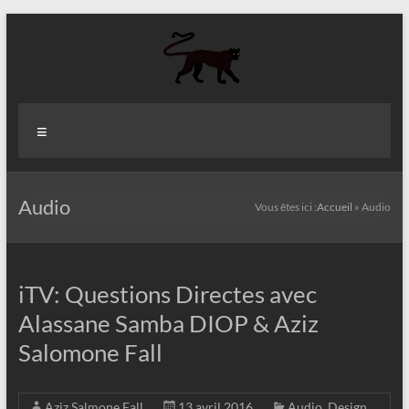
Aller
au
contenu
Aziz
Menu
Fall
Politologue
Internationaliste
Audio
Vous êtes ici :
Accueil
»
Audio
iTV: Questions Directes avec
Alassane Samba DIOP & Aziz
Salomone Fall
Aziz Salmone Fall
13 avril 2016
Audio
,
Design