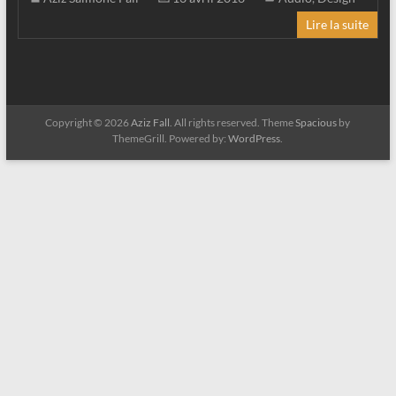
Lire la suite
Copyright © 2026
Aziz Fall
. All rights reserved. Theme
Spacious
by
ThemeGrill. Powered by:
WordPress
.