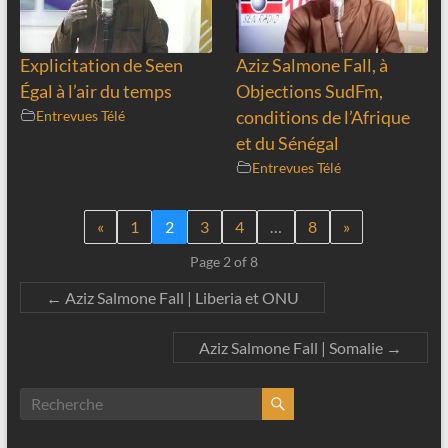
Explicitation de Seen
Aziz Salmone Fall, à
Égal à l’air du temps
Objections SudFm,
Entrevues Télé
conditions de l’Afrique
et du Sénégal
Entrevues Télé
«
1
2
3
4
…
8
»
Page 2 of 8
←
Aziz Salmone Fall | Liberia et ONU
Aziz Salmone Fall | Somalie
→