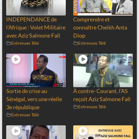
INDEPENDANCE de
Comprendre et
l’Afrique : Volet Militaire
connaître Cheikh Anta
avec Aziz Salmone Fall
Diop
Entrevues Télé
Entrevues Télé
Sortie de crise au
À contre- Courant, l’AS
Sénégal, vers une réelle
reçoit Aziz Salmone Fall
3e république
Entrevues Télé
Entrevues Télé