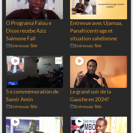
O Programa Falou e
Entrevue avec Ujamaa,
Disse recebe Aziz
Panafricentrage et
Salmone Fall
situation sahélienne
Entrevues Télé
Entrevues Télé
5 e commémoration de
Le grand soir de la
Samir Amin
Gauche en 2024?
Entrevues Télé
Entrevues Télé