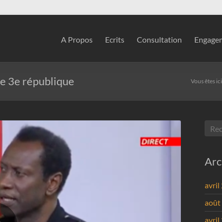
A Propos
Ecrits
Consultation
Engagem
le 3e république
Vous êtes ici
Arc
avril
août
avril