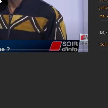
juill
mai 
Me
Conn