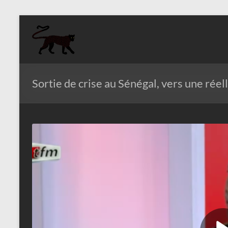
Aller
au
Aziz
contenu
Fall
Politologue
Sortie de crise au Sénégal, vers une réel
Internationaliste