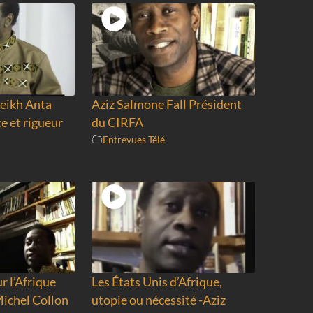
eikh Anta
Aziz Salmone Fall Président
e et rigueur
du CIRFA
Entrevues Télé
r l’Afrique
Les États Unis d’Afrique,
Michel Collon
utopie ou nécessité -Aziz