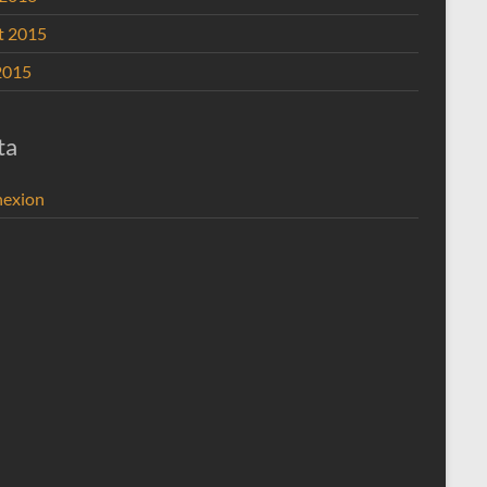
et 2015
2015
ta
exion