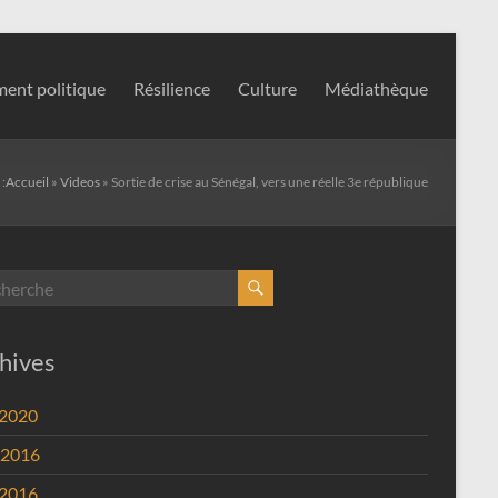
ent politique
Résilience
Culture
Médiathèque
 :
Accueil
»
Videos
»
Sortie de crise au Sénégal, vers une réelle 3e république
hives
 2020
 2016
 2016