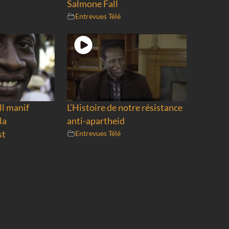
Salmone Fall
Entrevues Télé
ll manif
L’Histoire de notre résistance
la
anti-apartheid
st
Entrevues Télé