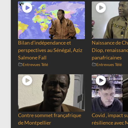
Bilan d’indépendance et
Naissance de Ch
perspectives au Sénégal, Aziz
Diop, renaissanc
Salmone Fall
panafricaines
Entrevues Télé
Entrevues Télé
Contre sommet françafrique
Covid , impact su
de Montpellier
résilience avec 