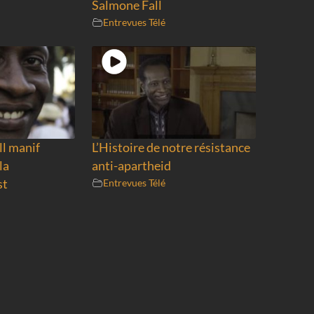
Salmone Fall
Entrevues Télé
ll manif
L’Histoire de notre résistance
la
anti-apartheid
st
Entrevues Télé