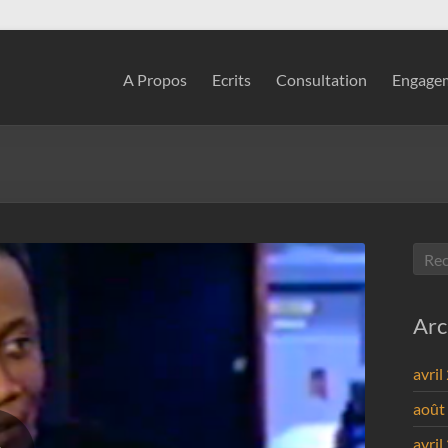
A Propos
Ecrits
Consultation
Engagem
Arc
avril
août
avril