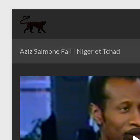
Aller
au
Aziz
contenu
Fall
Politologue
Aziz Salmone Fall | Niger et Tchad
Internationaliste