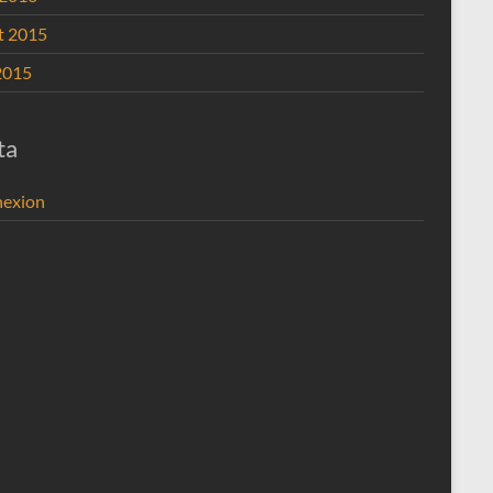
et 2015
2015
ta
exion