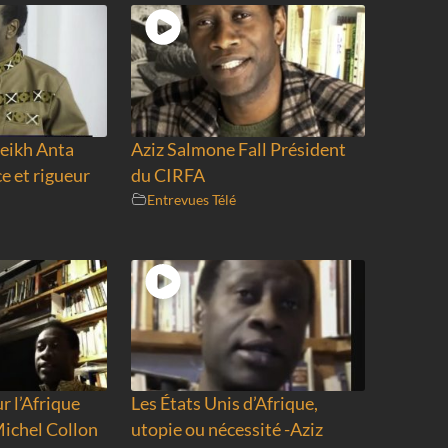
eikh Anta
Aziz Salmone Fall Président
e et rigueur
du CIRFA
Entrevues Télé
r l’Afrique
Les États Unis d’Afrique,
Michel Collon
utopie ou nécessité -Aziz