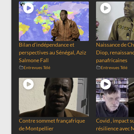
Bilan d’indépendance et
Naissance de Ch
perspectives au Sénégal, Aziz
Diop, renaissanc
Salmone Fall
panafricaines
Entrevues Télé
Entrevues Télé
Contre sommet françafrique
Covid , impact su
de Montpellier
résilience avec 