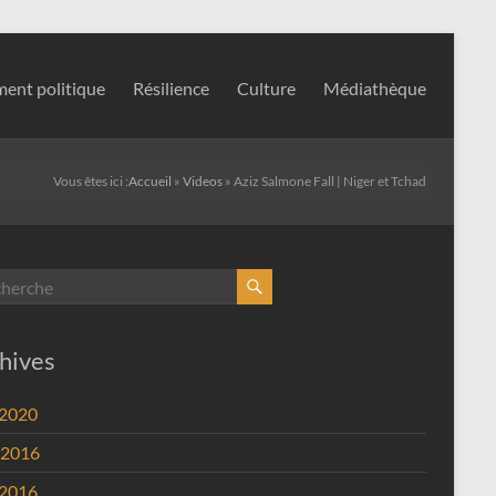
ent politique
Résilience
Culture
Médiathèque
Vous êtes ici :
Accueil
»
Videos
»
Aziz Salmone Fall | Niger et Tchad
hives
 2020
 2016
 2016