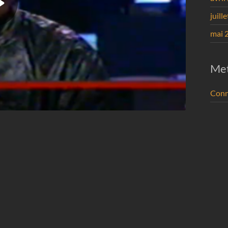
juill
mai 
Me
Conn