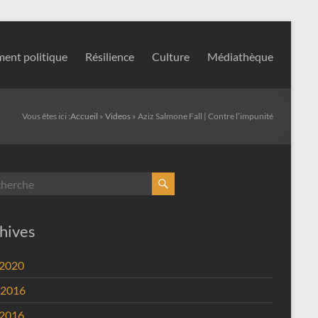
ent politique
Résilience
Culture
Médiathèque
Vous êtes ici :
Accueil
»
Videos
»
Aziz Salmone Fall | Contre l’impunité
hives
 2020
 2016
 2016