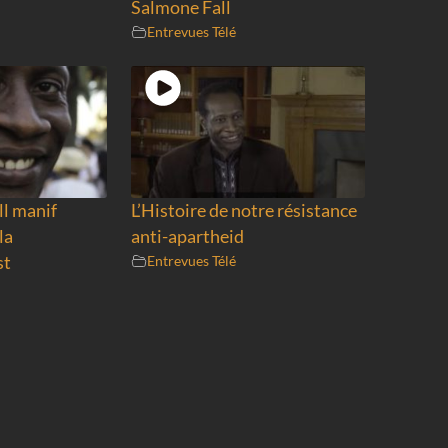
Salmone Fall
Entrevues Télé
ll manif
L’Histoire de notre résistance
la
anti-apartheid
st
Entrevues Télé