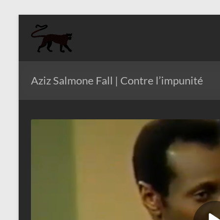
Aller
au
Aziz
contenu
Fall
Politologue
Aziz Salmone Fall | Contre l’impunité
Internationaliste