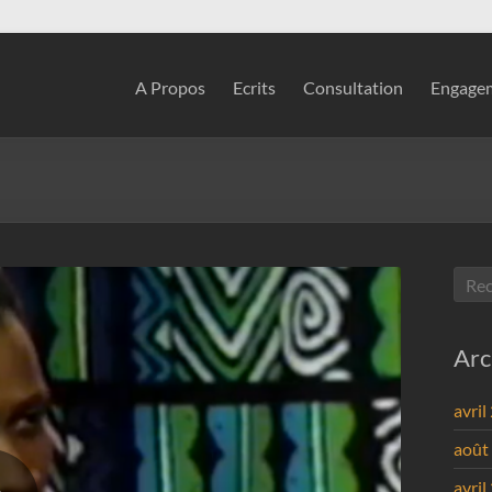
A Propos
Ecrits
Consultation
Engagem
Arc
avril
août
avril