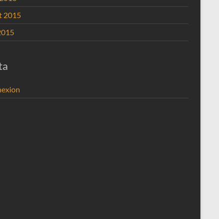
et 2015
2015
ta
exion