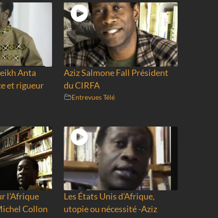
eikh Anta
Aziz Salmone Fall Président
e et rigueur
du CIRFA
Entrevues Télé
r l’Afrique
Les États Unis d’Afrique,
Michel Collon
utopie ou nécessité -Aziz