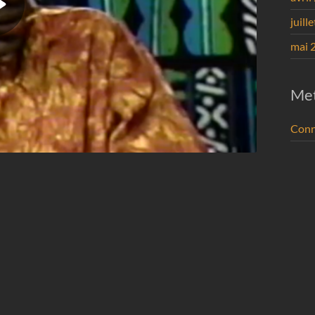
juill
mai 
Me
Conn