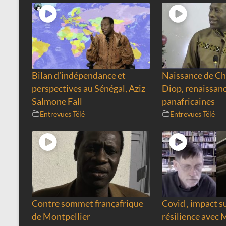
Bilan d’indépendance et
Naissance de Ch
perspectives au Sénégal, Aziz
Diop, renaissanc
Salmone Fall
panafricaines
Entrevues Télé
Entrevues Télé
Contre sommet françafrique
Covid , impact su
de Montpellier
résilience avec 