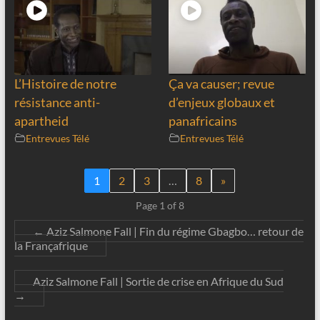
L’Histoire de notre
Ça va causer; revue
résistance anti-
d’enjeux globaux et
apartheid
panafricains
Entrevues Télé
Entrevues Télé
1
2
3
…
8
»
Page 1 of 8
←
Aziz Salmone Fall | Fin du régime Gbagbo… retour de
la Françafrique
Aziz Salmone Fall | Sortie de crise en Afrique du Sud
→