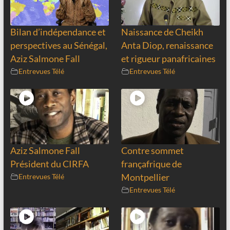
Bilan d’indépendance et
Naissance de Cheikh
perspectives au Sénégal,
Anta Diop, renaissance
Aziz Salmone Fall
et rigueur panafricaines
Entrevues Télé
Entrevues Télé
Aziz Salmone Fall
Contre sommet
Président du CIRFA
françafrique de
Entrevues Télé
Montpellier
Entrevues Télé