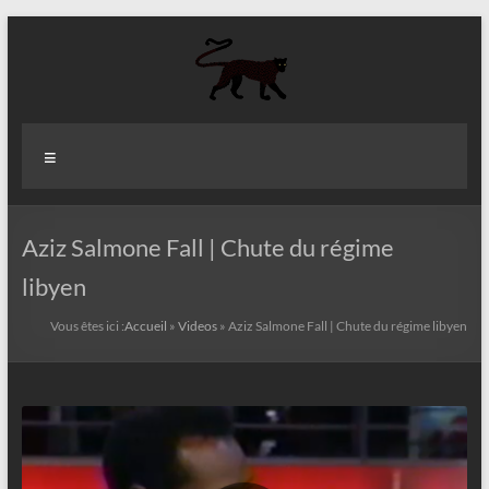
Aller
au
contenu
Aziz
Menu
Fall
Politologue
Internationaliste
Aziz Salmone Fall | Chute du régime
libyen
Vous êtes ici :
Accueil
»
Videos
»
Aziz Salmone Fall | Chute du régime libyen