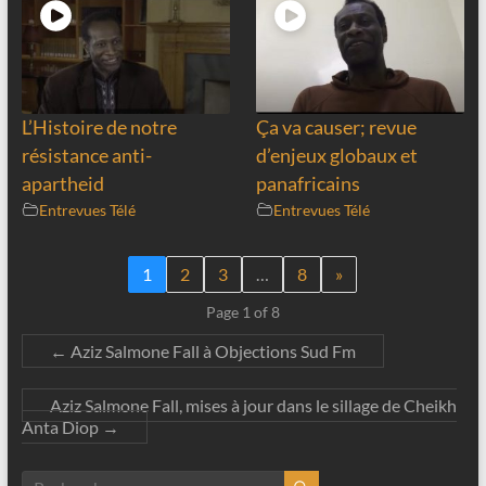
L’Histoire de notre
Ça va causer; revue
résistance anti-
d’enjeux globaux et
apartheid
panafricains
Entrevues Télé
Entrevues Télé
1
2
3
…
8
»
Page 1 of 8
←
Aziz Salmone Fall à Objections Sud Fm
Aziz Salmone Fall, mises à jour dans le sillage de Cheikh
Anta Diop
→