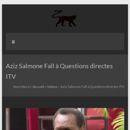
Aller
au
contenu
Aziz
Menu
Fall
Politologue
Internationaliste
Aziz Salmone Fall à Questions directes
ITV
Vous êtes ici :
Accueil
»
Videos
»
Aziz Salmone Fall à Questions directes ITV