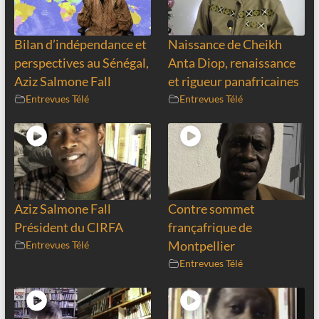
Bilan d’indépendance et
Naissance de Cheikh
perspectives au Sénégal,
Anta Diop, renaissance
Aziz Salmone Fall
et rigueur panafricaines
Entrevues Télé
Entrevues Télé
Aziz Salmone Fall
Contre sommet
Président du CIRFA
françafrique de
Entrevues Télé
Montpellier
Entrevues Télé